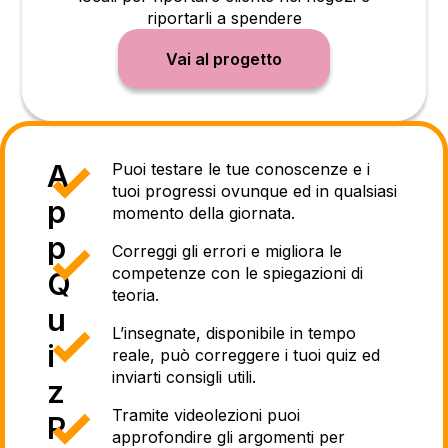
riportarli a spendere
Vai al progetto
A
Puoi testare le tue conoscenze e i
tuoi progressi ovunque ed in qualsiasi
p
momento della giornata.
p
Correggi gli errori e migliora le
competenze con le spiegazioni di
Q
teoria.
u
L’insegnate, disponibile in tempo
i
reale, può correggere i tuoi quiz ed
inviarti consigli utili.
z
Tramite videolezioni puoi
P
approfondire gli argomenti per